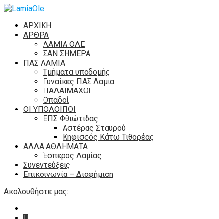
ΑΡΧΙΚΗ
ΑΡΘΡΑ
ΛΑΜΙΑ ΟΛΕ
ΣΑΝ ΣΗΜΕΡΑ
ΠΑΣ ΛΑΜΙΑ
Τμήματα υποδομής
Γυναίκες ΠΑΣ Λαμία
ΠΑΛΑΙΜΑΧΟΙ
Οπαδοί
ΟΙ ΥΠΟΛΟΙΠΟΙ
ΕΠΣ Φθιώτιδας
Αστέρας Σταυρού
Κηφισσός Κάτω Τιθορέας
ΑΛΛΑ ΑΘΛΗΜΑΤΑ
Έσπερος Λαμίας
Συνεντεύξεις
Επικοινωνία – Διαφήμιση
Ακολουθήστε μας: