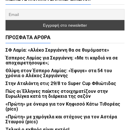
ΠΡΌΣΦΑΤΑ ΆΡΘΡΑ
ΣΦ Λαμία: «Αλέκο Σεργιάννη θα σε θυμόμαστε»
Έσπερος Λαμίας για Σεργιάννη: «Με τι καρδιά να σε
αποχαιρετήσουμε»;
Θλίψη στον Έσπερο Λαμίας: «Έφυγε» στα 54 του
χρόνια ο Αλέκος Σεργιάννης
Στην Αταλάντη στις 29/8 το Super Cup Φθιώτιδας
Πώς οι Έλληνες παίκτες στοιχηματίζουν στην
Ευρωλίγκα κατά τη διάρκεια της σεζόν
«Πρώτη» με όνειρα για τον Κηφισσό Κάτω Τιθορέας
(pics)
«Πρώτη» με χαμόγελα και στόχους για τον Αστέρα
Σταυρού (pics)
Τελικά ο εχθρός είναι εντός!