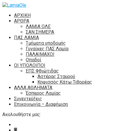
ΑΡΧΙΚΗ
ΑΡΘΡΑ
ΛΑΜΙΑ ΟΛΕ
ΣΑΝ ΣΗΜΕΡΑ
ΠΑΣ ΛΑΜΙΑ
Τμήματα υποδομής
Γυναίκες ΠΑΣ Λαμία
ΠΑΛΑΙΜΑΧΟΙ
Οπαδοί
ΟΙ ΥΠΟΛΟΙΠΟΙ
ΕΠΣ Φθιώτιδας
Αστέρας Σταυρού
Κηφισσός Κάτω Τιθορέας
ΑΛΛΑ ΑΘΛΗΜΑΤΑ
Έσπερος Λαμίας
Συνεντεύξεις
Επικοινωνία – Διαφήμιση
Ακολουθήστε μας: