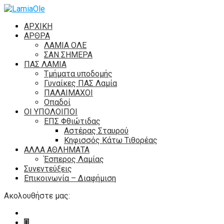
ΑΡΧΙΚΗ
ΑΡΘΡΑ
ΛΑΜΙΑ ΟΛΕ
ΣΑΝ ΣΗΜΕΡΑ
ΠΑΣ ΛΑΜΙΑ
Τμήματα υποδομής
Γυναίκες ΠΑΣ Λαμία
ΠΑΛΑΙΜΑΧΟΙ
Οπαδοί
ΟΙ ΥΠΟΛΟΙΠΟΙ
ΕΠΣ Φθιώτιδας
Αστέρας Σταυρού
Κηφισσός Κάτω Τιθορέας
ΑΛΛΑ ΑΘΛΗΜΑΤΑ
Έσπερος Λαμίας
Συνεντεύξεις
Επικοινωνία – Διαφήμιση
Ακολουθήστε μας: