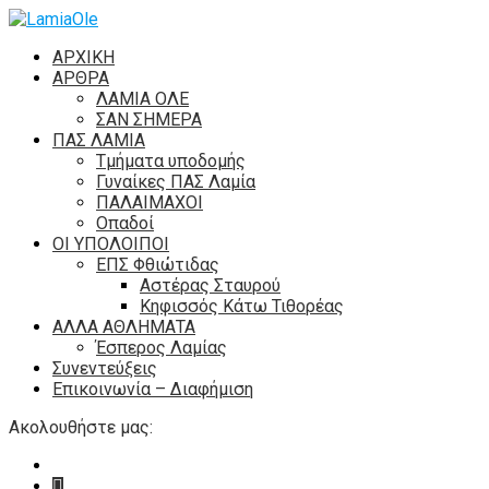
ΑΡΧΙΚΗ
ΑΡΘΡΑ
ΛΑΜΙΑ ΟΛΕ
ΣΑΝ ΣΗΜΕΡΑ
ΠΑΣ ΛΑΜΙΑ
Τμήματα υποδομής
Γυναίκες ΠΑΣ Λαμία
ΠΑΛΑΙΜΑΧΟΙ
Οπαδοί
ΟΙ ΥΠΟΛΟΙΠΟΙ
ΕΠΣ Φθιώτιδας
Αστέρας Σταυρού
Κηφισσός Κάτω Τιθορέας
ΑΛΛΑ ΑΘΛΗΜΑΤΑ
Έσπερος Λαμίας
Συνεντεύξεις
Επικοινωνία – Διαφήμιση
Ακολουθήστε μας: