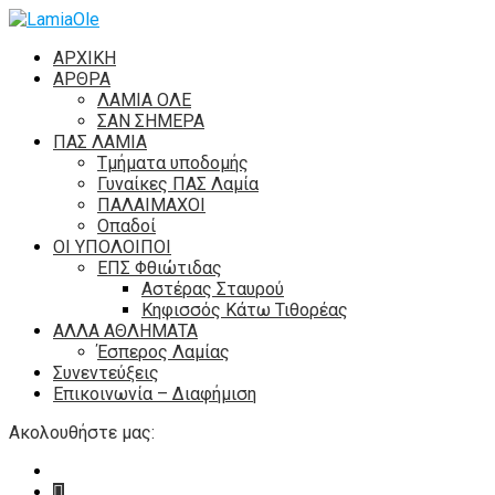
ΑΡΧΙΚΗ
ΑΡΘΡΑ
ΛΑΜΙΑ ΟΛΕ
ΣΑΝ ΣΗΜΕΡΑ
ΠΑΣ ΛΑΜΙΑ
Τμήματα υποδομής
Γυναίκες ΠΑΣ Λαμία
ΠΑΛΑΙΜΑΧΟΙ
Οπαδοί
ΟΙ ΥΠΟΛΟΙΠΟΙ
ΕΠΣ Φθιώτιδας
Αστέρας Σταυρού
Κηφισσός Κάτω Τιθορέας
ΑΛΛΑ ΑΘΛΗΜΑΤΑ
Έσπερος Λαμίας
Συνεντεύξεις
Επικοινωνία – Διαφήμιση
Ακολουθήστε μας: