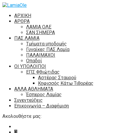
ΑΡΧΙΚΗ
ΑΡΘΡΑ
ΛΑΜΙΑ ΟΛΕ
ΣΑΝ ΣΗΜΕΡΑ
ΠΑΣ ΛΑΜΙΑ
Τμήματα υποδομής
Γυναίκες ΠΑΣ Λαμία
ΠΑΛΑΙΜΑΧΟΙ
Οπαδοί
ΟΙ ΥΠΟΛΟΙΠΟΙ
ΕΠΣ Φθιώτιδας
Αστέρας Σταυρού
Κηφισσός Κάτω Τιθορέας
ΑΛΛΑ ΑΘΛΗΜΑΤΑ
Έσπερος Λαμίας
Συνεντεύξεις
Επικοινωνία – Διαφήμιση
Ακολουθήστε μας: