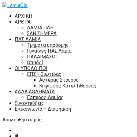
ΑΡΧΙΚΗ
ΑΡΘΡΑ
ΛΑΜΙΑ ΟΛΕ
ΣΑΝ ΣΗΜΕΡΑ
ΠΑΣ ΛΑΜΙΑ
Τμήματα υποδομής
Γυναίκες ΠΑΣ Λαμία
ΠΑΛΑΙΜΑΧΟΙ
Οπαδοί
ΟΙ ΥΠΟΛΟΙΠΟΙ
ΕΠΣ Φθιώτιδας
Αστέρας Σταυρού
Κηφισσός Κάτω Τιθορέας
ΑΛΛΑ ΑΘΛΗΜΑΤΑ
Έσπερος Λαμίας
Συνεντεύξεις
Επικοινωνία – Διαφήμιση
Ακολουθήστε μας: