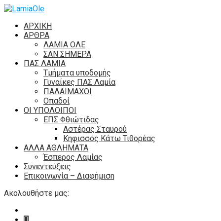
ΑΡΧΙΚΗ
ΑΡΘΡΑ
ΛΑΜΙΑ ΟΛΕ
ΣΑΝ ΣΗΜΕΡΑ
ΠΑΣ ΛΑΜΙΑ
Τμήματα υποδομής
Γυναίκες ΠΑΣ Λαμία
ΠΑΛΑΙΜΑΧΟΙ
Οπαδοί
ΟΙ ΥΠΟΛΟΙΠΟΙ
ΕΠΣ Φθιώτιδας
Αστέρας Σταυρού
Κηφισσός Κάτω Τιθορέας
ΑΛΛΑ ΑΘΛΗΜΑΤΑ
Έσπερος Λαμίας
Συνεντεύξεις
Επικοινωνία – Διαφήμιση
Ακολουθήστε μας: