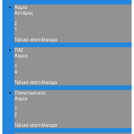
Λαμία
Αστέρας
2
1
Τελικό αποτέλεσμα
ΠΑΣ
Λαμία
1
4
Τελικό αποτέλεσμα
Παναιτωλικός
Λαμία
1
2
Τελικό αποτέλεσμα