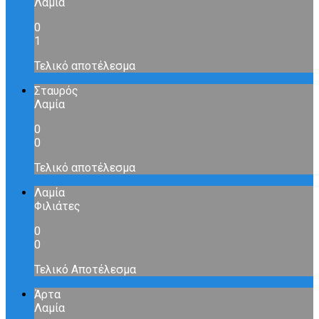
Λαμία
0
1
Τελικό αποτέλεσμα
Σταυρός
Λαμία
0
0
Τελικό αποτέλεσμα
Λαμία
Φιλιάτες
0
0
Τελικό Αποτέλεσμα
Άρτα
Λαμία