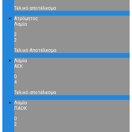
Τελικό αποτέλεσμα
Ατρόμητος
Λαμία
2
2
Τελικό Αποτέλεσμα
Λαμία
ΑΕΚ
0
4
Τελικό αποτέλεσμα
Λαμία
ΠΑΟΚ
0
2