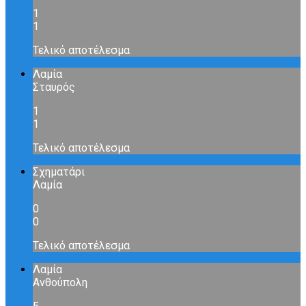
1
1
Τελικό αποτέλεσμα
Λαμία
Σταυρός
1
1
Τελικό αποτέλεσμα
Σχηματάρι
Λαμία
0
0
Τελικό αποτέλεσμα
Λαμία
Ανθούπολη