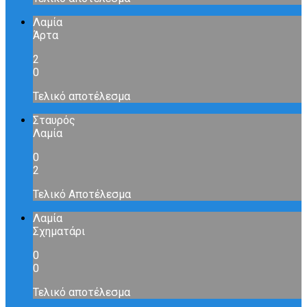
Λαμία
Άρτα
2
0
Τελικό αποτέλεσμα
Σταυρός
Λαμία
0
2
Τελικό Αποτέλεσμα
Λαμία
Σχηματάρι
0
0
Τελικό αποτέλεσμα