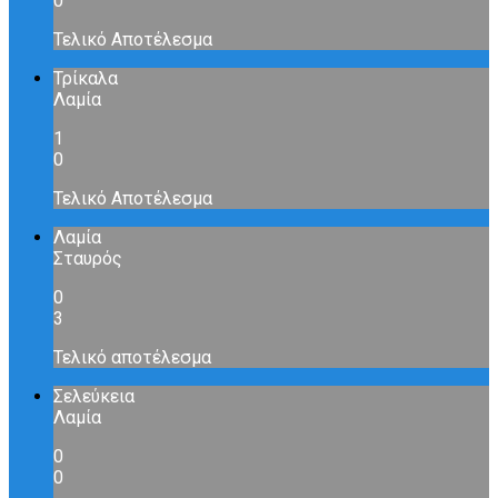
0
Τελικό Αποτέλεσμα
Τρίκαλα
Λαμία
1
0
Τελικό Αποτέλεσμα
Λαμία
Σταυρός
0
3
Τελικό αποτέλεσμα
Σελεύκεια
Λαμία
0
0