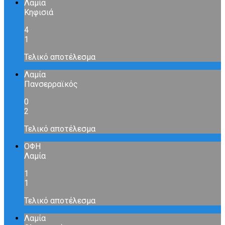
Λαμία
Κηφισιά
4
1
Τελικό αποτέλεσμα
Λαμία
Πανσερραϊκός
0
2
Τελικό αποτέλεσμα
ΟΦΗ
Λαμία
1
1
Τελικό αποτέλεσμα
Λαμία