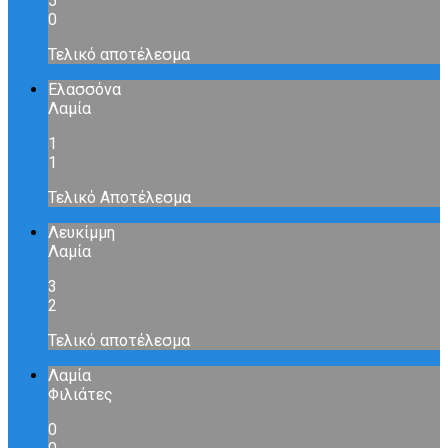
5
0
Τελικό αποτέλεσμα
Ελασσόνα
Λαμία
1
1
Τελικό Αποτέλεσμα
Λευκίμμη
Λαμία
3
2
Τελικό αποτέλεσμα
Λαμία
Φιλιάτες
0