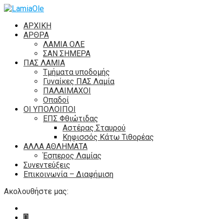
ΑΡΧΙΚΗ
ΑΡΘΡΑ
ΛΑΜΙΑ ΟΛΕ
ΣΑΝ ΣΗΜΕΡΑ
ΠΑΣ ΛΑΜΙΑ
Τμήματα υποδομής
Γυναίκες ΠΑΣ Λαμία
ΠΑΛΑΙΜΑΧΟΙ
Οπαδοί
ΟΙ ΥΠΟΛΟΙΠΟΙ
ΕΠΣ Φθιώτιδας
Αστέρας Σταυρού
Κηφισσός Κάτω Τιθορέας
ΑΛΛΑ ΑΘΛΗΜΑΤΑ
Έσπερος Λαμίας
Συνεντεύξεις
Επικοινωνία – Διαφήμιση
Ακολουθήστε μας: