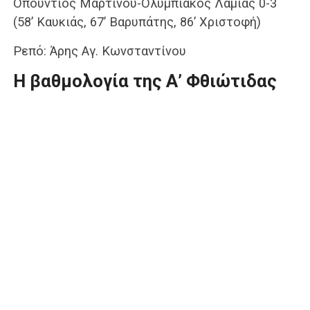
Οπούντιος Μαρτίνου-Ολυμπιακός Λαμίας 0-3
(58’ Καυκιάς, 67’ Βαρυπάτης, 86’ Χριστοφή)
Ρεπό: Άρης Αγ. Κωνσταντίνου
Η βαθμολογία της Α’ Φθιώτιδας