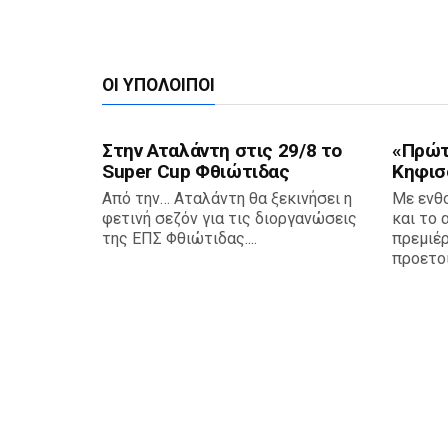
ΟΙ ΥΠΌΛΟΙΠΟΙ
Στην Αταλάντη στις 29/8 το
«Πρώτη
Super Cup Φθιώτιδας
Κηφισ
Από την… Αταλάντη θα ξεκινήσει η
Με ενθ
φετινή σεζόν για τις διοργανώσεις
και το 
της ΕΠΣ Φθιώτιδας....
πρεμιέρ
προετοι