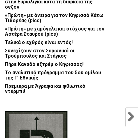
στην Ευρωλίγκα κατά τη διάρκεια της
σεζόν
«Πρώτη» με όνειρα για τον Κηφισσό Κάτω
Τιθορέας (pics)
«Πρώτη» με χαμόγελα και στόχους για τον
Αστέρα Σταυρού (pics)
Τελικά ο εχθρός είναι εντός!
Συνεχίζουν στον Σαρωνικό οι
Τρούμπουλος και Στάγκος
Πήρε Καναδό εξτρέμ ο Κηφισσός!
Το αναλυτικό πρόγραμμα του 5ου ομίλου
της Γ’ Εθνικής
Πρεμιέρα με Άγραφα και φθιωτικό
ντέρμπι!