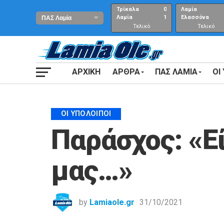
Τρίκαλα
0
Λαμία
Λαμία
1
Ελασσόνα
Τελικό
Τελικό
αποτέλεσμα
Αποτέλεσμα
ΑΡΧΙΚΗ
ΑΡΘΡΑ
ΠΑΣ ΛΑΜΙΑ
ΟΙ
ΟΙ ΥΠΌΛΟΙΠΟΙ
Παράσχος: «Εί
μας…»
by
Lamiaole.gr
31/10/2021