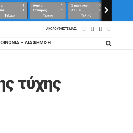
τα
1
Λαμία
1
Σχηματάρι
0
>
Λαμία
μία
1
Σταυρός
1
Λαμία
0
Ανθούπολη
Τελικό
Τελικό
Τελικό
Τελικό
αποτέλεσμα
αποτέλεσμα
αποτέλεσμα
αποτέλεσμ
ΑΚΟΛΟΥΘΉΣΤΕ ΜΑΣ:
ΚΟΙΝΩΝΊΑ – ΔΙΑΦΉΜΙΣΗ
ης τύχης