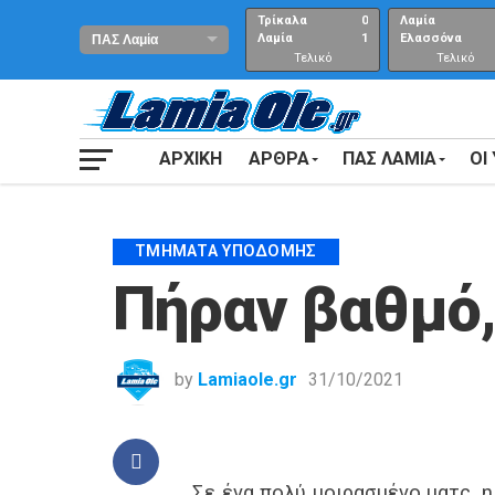
Τρίκαλα
0
Λαμία
Λαμία
1
Ελασσόνα
Τελικό
Τελικό
αποτέλεσμα
Αποτέλεσμα
ΑΡΧΙΚΗ
ΑΡΘΡΑ
ΠΑΣ ΛΑΜΙΑ
ΟΙ
ΤΜΉΜΑΤΑ ΥΠΟΔΟΜΉΣ
Πήραν βαθμό,
by
Lamiaole.gr
31/10/2021
Σε ένα πολύ μοιρασμένο ματς, 