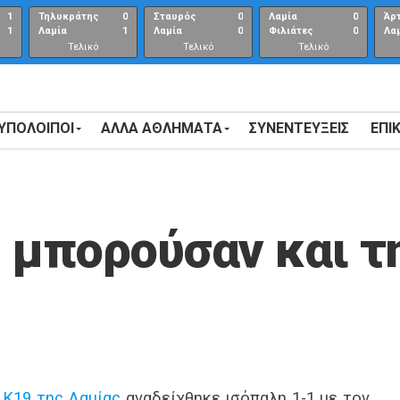
1
Τηλυκράτης
0
Σταυρός
0
Λαμία
0
Άρ
1
Λαμία
1
Λαμία
0
Φιλιάτες
0
Λα
Τελικό
Τελικό
Τελικό
αποτέλεσμα
αποτέλεσμα
Αποτέλεσμα
 ΥΠΟΛΟΙΠΟΙ
ΑΛΛΑ ΑΘΛΗΜΑΤΑ
ΣΥΝΕΝΤΕΎΞΕΙΣ
ΕΠΙ
 μπορούσαν και τη
η
Κ19 της Λαμίας
αναδείχθηκε ισόπαλη 1-1 με τον