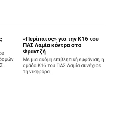
ς
«Περίπατος» για την Κ16 του
ΠΑΣ Λαμία κόντρα στο
Φραντζή
ου
οδομών
Με μια ακόμη επιβλητική εμφάνιση, η
...
ομάδα Κ16 του ΠΑΣ Λαμία συνέχισε
τη νικηφόρα...