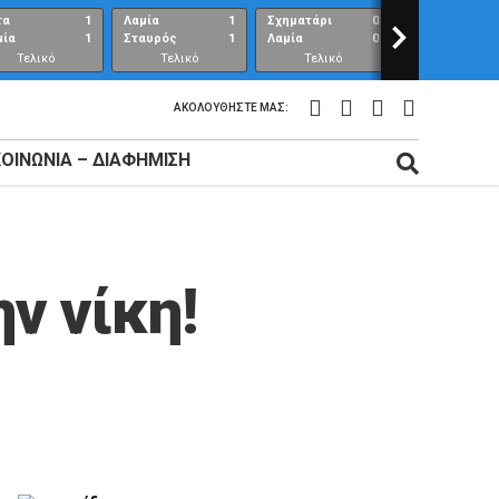
τα
1
Λαμία
1
Σχηματάρι
0
>
Λαμία
μία
1
Σταυρός
1
Λαμία
0
Ανθούπολη
Τελικό
Τελικό
Τελικό
Τελικό
αποτέλεσμα
αποτέλεσμα
αποτέλεσμα
αποτέλεσμ
ΑΚΟΛΟΥΘΉΣΤΕ ΜΑΣ:
ΚΟΙΝΩΝΊΑ – ΔΙΑΦΉΜΙΣΗ
ν νίκη!