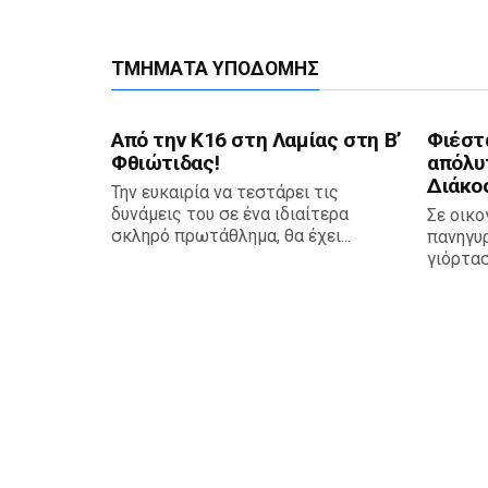
ΤΜΉΜΑΤΑ ΥΠΟΔΟΜΉΣ
Από την Κ16 στη Λαμίας στη Β’
Φιέστα
Φθιώτιδας!
απόλυ
Διάκος
Την ευκαιρία να τεστάρει τις
δυνάμεις του σε ένα ιδιαίτερα
Σε οικο
σκληρό πρωτάθλημα, θα έχει...
πανηγυρ
γιόρτασ