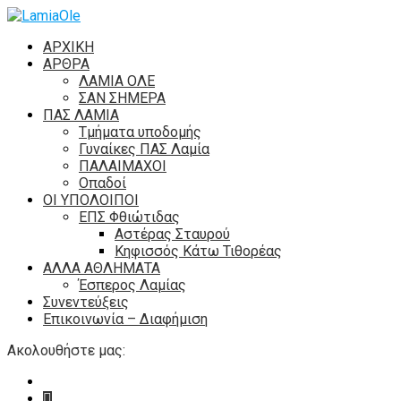
ΑΡΧΙΚΗ
ΑΡΘΡΑ
ΛΑΜΙΑ ΟΛΕ
ΣΑΝ ΣΗΜΕΡΑ
ΠΑΣ ΛΑΜΙΑ
Τμήματα υποδομής
Γυναίκες ΠΑΣ Λαμία
ΠΑΛΑΙΜΑΧΟΙ
Οπαδοί
ΟΙ ΥΠΟΛΟΙΠΟΙ
ΕΠΣ Φθιώτιδας
Αστέρας Σταυρού
Κηφισσός Κάτω Τιθορέας
ΑΛΛΑ ΑΘΛΗΜΑΤΑ
Έσπερος Λαμίας
Συνεντεύξεις
Επικοινωνία – Διαφήμιση
Ακολουθήστε μας: