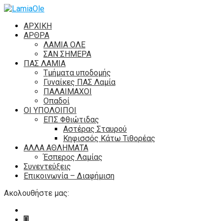
ΑΡΧΙΚΗ
ΑΡΘΡΑ
ΛΑΜΙΑ ΟΛΕ
ΣΑΝ ΣΗΜΕΡΑ
ΠΑΣ ΛΑΜΙΑ
Τμήματα υποδομής
Γυναίκες ΠΑΣ Λαμία
ΠΑΛΑΙΜΑΧΟΙ
Οπαδοί
ΟΙ ΥΠΟΛΟΙΠΟΙ
ΕΠΣ Φθιώτιδας
Αστέρας Σταυρού
Κηφισσός Κάτω Τιθορέας
ΑΛΛΑ ΑΘΛΗΜΑΤΑ
Έσπερος Λαμίας
Συνεντεύξεις
Επικοινωνία – Διαφήμιση
Ακολουθήστε μας: