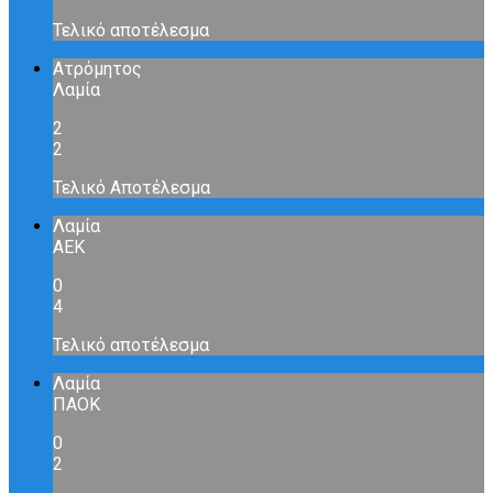
Τελικό αποτέλεσμα
Ατρόμητος
Λαμία
2
2
Τελικό Αποτέλεσμα
Λαμία
ΑΕΚ
0
4
Τελικό αποτέλεσμα
Λαμία
ΠΑΟΚ
0
2