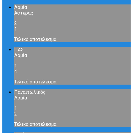
Λαμία
Αστέρας
2
1
Τελικό αποτέλεσμα
ΠΑΣ
Λαμία
1
4
Τελικό αποτέλεσμα
Παναιτωλικός
Λαμία
1
2
Τελικό αποτέλεσμα