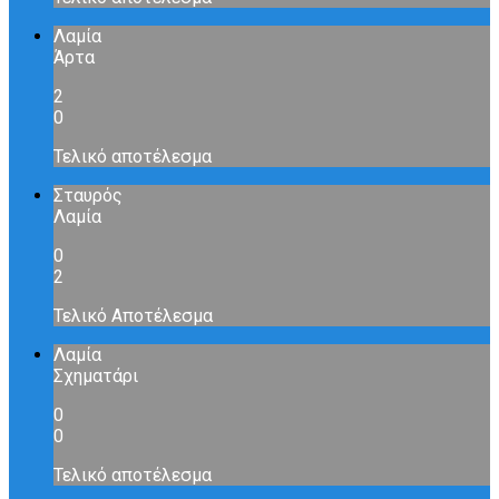
Λαμία
Άρτα
2
0
Τελικό αποτέλεσμα
Σταυρός
Λαμία
0
2
Τελικό Αποτέλεσμα
Λαμία
Σχηματάρι
0
0
Τελικό αποτέλεσμα