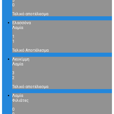
5
0
Τελικό αποτέλεσμα
Ελασσόνα
Λαμία
1
1
Τελικό Αποτέλεσμα
Λευκίμμη
Λαμία
3
2
Τελικό αποτέλεσμα
Λαμία
Φιλιάτες
0