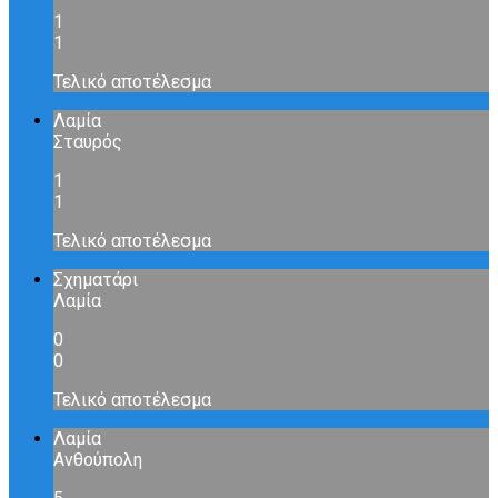
1
1
Τελικό αποτέλεσμα
Λαμία
Σταυρός
1
1
Τελικό αποτέλεσμα
Σχηματάρι
Λαμία
0
0
Τελικό αποτέλεσμα
Λαμία
Ανθούπολη