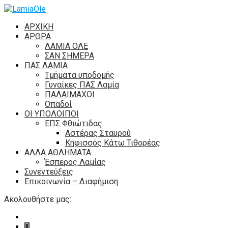
ΑΡΧΙΚΗ
ΑΡΘΡΑ
ΛΑΜΙΑ ΟΛΕ
ΣΑΝ ΣΗΜΕΡΑ
ΠΑΣ ΛΑΜΙΑ
Τμήματα υποδομής
Γυναίκες ΠΑΣ Λαμία
ΠΑΛΑΙΜΑΧΟΙ
Οπαδοί
ΟΙ ΥΠΟΛΟΙΠΟΙ
ΕΠΣ Φθιώτιδας
Αστέρας Σταυρού
Κηφισσός Κάτω Τιθορέας
ΑΛΛΑ ΑΘΛΗΜΑΤΑ
Έσπερος Λαμίας
Συνεντεύξεις
Επικοινωνία – Διαφήμιση
Ακολουθήστε μας: