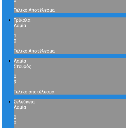
0
Τελικό Αποτέλεσμα
Τρίκαλα
Λαμία
1
0
Τελικό Αποτέλεσμα
Λαμία
Σταυρός
0
3
Τελικό αποτέλεσμα
Σελεύκεια
Λαμία
0
0