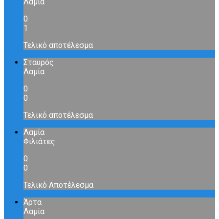
Λαμία
0
1
Τελικό αποτέλεσμα
Σταυρός
Λαμία
0
0
Τελικό αποτέλεσμα
Λαμία
Φιλιάτες
0
0
Τελικό Αποτέλεσμα
Άρτα
Λαμία