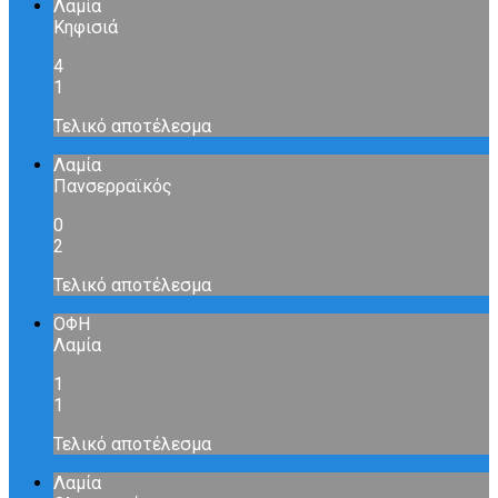
Λαμία
Κηφισιά
4
1
Τελικό αποτέλεσμα
Λαμία
Πανσερραϊκός
0
2
Τελικό αποτέλεσμα
ΟΦΗ
Λαμία
1
1
Τελικό αποτέλεσμα
Λαμία