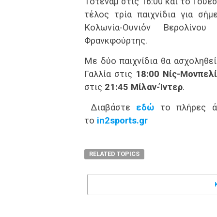
Τότεναμ στις 16:00 και το Γουέσ
τέλος τρία παιχνίδια για σήμ
Kολωνία-Ουνιόν Βερολίνου
Φρανκφούρτης.
Με δύο παιχνίδια θα ασχοληθεί
Γαλλία στις
18:00 Νίς-Μονπελ
στις
21:45 Mίλαν-Ίντερ
.
Διαβάστε
εδώ
τo πλήρες άρ
το
in2sports.gr
RELATED TOPICS