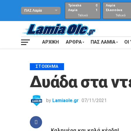
Τρίκαλα
0
Λαμία
Λαμία
1
Ελασσόνα
Τελικό
Τελικό
αποτέλεσμα
Αποτέλεσμα
ΑΡΧΙΚΗ
ΑΡΘΡΑ
ΠΑΣ ΛΑΜΙΑ
ΟΙ
ΣΤΟΊΧΗΜΑ
Δυάδα στα ντέ
by
Lamiaole.gr
07/11/2021
Καλημέρα και καλά κέρδη!