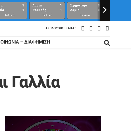
τα
1
Λαμία
1
Σχηματάρι
0
>
Λαμία
μία
1
Σταυρός
1
Λαμία
0
Ανθούπολη
Τελικό
Τελικό
Τελικό
Τελικό
αποτέλεσμα
αποτέλεσμα
αποτέλεσμα
αποτέλεσμ
ΑΚΟΛΟΥΘΉΣΤΕ ΜΑΣ:
ΚΟΙΝΩΝΊΑ – ΔΙΑΦΉΜΙΣΗ
ι Γαλλία