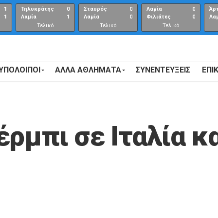
1
Τηλυκράτης
0
Σταυρός
0
Λαμία
0
Άρ
1
Λαμία
1
Λαμία
0
Φιλιάτες
0
Λα
Τελικό
Τελικό
Τελικό
αποτέλεσμα
αποτέλεσμα
Αποτέλεσμα
 ΥΠΟΛΟΙΠΟΙ
ΑΛΛΑ ΑΘΛΗΜΑΤΑ
ΣΥΝΕΝΤΕΎΞΕΙΣ
ΕΠΙ
ρμπι σε Ιταλία κα