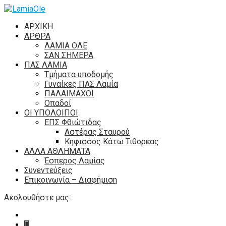
ΑΡΧΙΚΗ
ΑΡΘΡΑ
ΛΑΜΙΑ ΟΛΕ
ΣΑΝ ΣΗΜΕΡΑ
ΠΑΣ ΛΑΜΙΑ
Τμήματα υποδομής
Γυναίκες ΠΑΣ Λαμία
ΠΑΛΑΙΜΑΧΟΙ
Οπαδοί
ΟΙ ΥΠΟΛΟΙΠΟΙ
ΕΠΣ Φθιώτιδας
Αστέρας Σταυρού
Κηφισσός Κάτω Τιθορέας
ΑΛΛΑ ΑΘΛΗΜΑΤΑ
Έσπερος Λαμίας
Συνεντεύξεις
Επικοινωνία – Διαφήμιση
Ακολουθήστε μας: