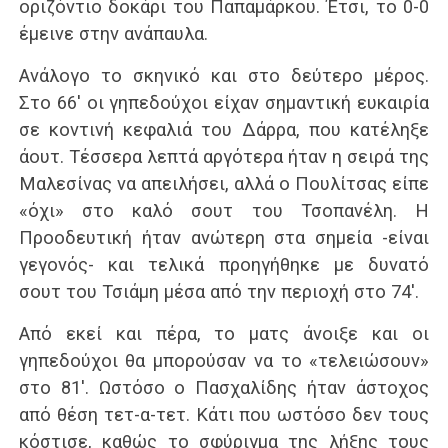
οριζόντιο δοκάρι του Παπαμάρκου. Έτσι, το 0-0
έμεινε στην ανάπαυλα.
Ανάλογο το σκηνικό και στο δεύτερο μέρος.
Στο 66′ οι γηπεδούχοι είχαν σημαντική ευκαιρία
σε κοντινή κεφαλιά του Δάρρα, που κατέληξε
άουτ. Τέσσερα λεπτά αργότερα ήταν η σειρά της
Μαλεσίνας να απειλήσει, αλλά ο Πουλίτσας είπε
«όχι» στο καλό σουτ του Τσοπανέλη. Η
Προοδευτική ήταν ανώτερη στα σημεία -είναι
γεγονός- και τελικά προηγήθηκε με δυνατό
σουτ του Τσιάμη μέσα από την περιοχή στο 74′.
Από εκεί και πέρα, το ματς άνοιξε και οι
γηπεδούχοι θα μπορούσαν να το «τελειώσουν»
στο 81′. Ωστόσο ο Πασχαλίδης ήταν άστοχος
από θέση τετ-α-τετ. Κάτι που ωστόσο δεν τους
κόστισε, καθώς το σφύριγμα της λήξης τους