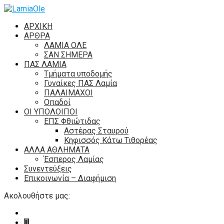
ΑΡΧΙΚΗ
ΑΡΘΡΑ
ΛΑΜΙΑ ΟΛΕ
ΣΑΝ ΣΗΜΕΡΑ
ΠΑΣ ΛΑΜΙΑ
Τμήματα υποδομής
Γυναίκες ΠΑΣ Λαμία
ΠΑΛΑΙΜΑΧΟΙ
Οπαδοί
ΟΙ ΥΠΟΛΟΙΠΟΙ
ΕΠΣ Φθιώτιδας
Αστέρας Σταυρού
Κηφισσός Κάτω Τιθορέας
ΑΛΛΑ ΑΘΛΗΜΑΤΑ
Έσπερος Λαμίας
Συνεντεύξεις
Επικοινωνία – Διαφήμιση
Ακολουθήστε μας: