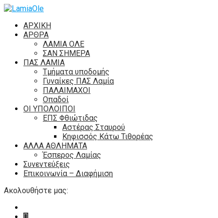
ΑΡΧΙΚΗ
ΑΡΘΡΑ
ΛΑΜΙΑ ΟΛΕ
ΣΑΝ ΣΗΜΕΡΑ
ΠΑΣ ΛΑΜΙΑ
Τμήματα υποδομής
Γυναίκες ΠΑΣ Λαμία
ΠΑΛΑΙΜΑΧΟΙ
Οπαδοί
ΟΙ ΥΠΟΛΟΙΠΟΙ
ΕΠΣ Φθιώτιδας
Αστέρας Σταυρού
Κηφισσός Κάτω Τιθορέας
ΑΛΛΑ ΑΘΛΗΜΑΤΑ
Έσπερος Λαμίας
Συνεντεύξεις
Επικοινωνία – Διαφήμιση
Ακολουθήστε μας: