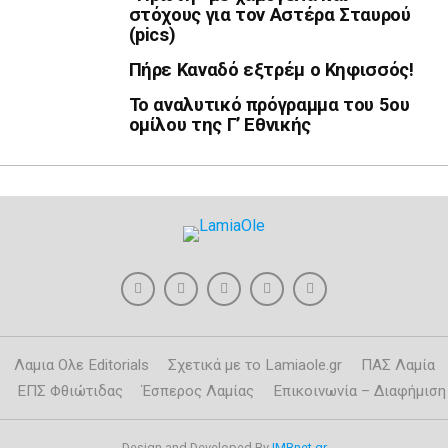
στόχους για τον Αστέρα Σταυρού
(pics)
Πήρε Καναδό εξτρέμ ο Κηφισσός!
Το αναλυτικό πρόγραμμα του 5ου
ομίλου της Γ’ Εθνικής
Λαμια Ολε Editorials
Σχετικά με το Lamiaole.gr
ΠΑΣ Λαμία
ΕΠΣ Φθιώτιδας
Έσπερος Λαμίας
Επικοινωνία – Διαφήμιση
Design and Developed By
IMBnet.gr