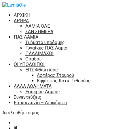
ΑΡΧΙΚΗ
ΑΡΘΡΑ
ΛΑΜΙΑ ΟΛΕ
ΣΑΝ ΣΗΜΕΡΑ
ΠΑΣ ΛΑΜΙΑ
Τμήματα υποδομής
Γυναίκες ΠΑΣ Λαμία
ΠΑΛΑΙΜΑΧΟΙ
Οπαδοί
ΟΙ ΥΠΟΛΟΙΠΟΙ
ΕΠΣ Φθιώτιδας
Αστέρας Σταυρού
Κηφισσός Κάτω Τιθορέας
ΑΛΛΑ ΑΘΛΗΜΑΤΑ
Έσπερος Λαμίας
Συνεντεύξεις
Επικοινωνία – Διαφήμιση
Ακολουθήστε μας: