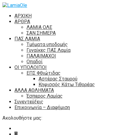
ΑΡΧΙΚΗ
ΑΡΘΡΑ
ΛΑΜΙΑ ΟΛΕ
ΣΑΝ ΣΗΜΕΡΑ
ΠΑΣ ΛΑΜΙΑ
Τμήματα υποδομής
Γυναίκες ΠΑΣ Λαμία
ΠΑΛΑΙΜΑΧΟΙ
Οπαδοί
ΟΙ ΥΠΟΛΟΙΠΟΙ
ΕΠΣ Φθιώτιδας
Αστέρας Σταυρού
Κηφισσός Κάτω Τιθορέας
ΑΛΛΑ ΑΘΛΗΜΑΤΑ
Έσπερος Λαμίας
Συνεντεύξεις
Επικοινωνία – Διαφήμιση
Ακολουθήστε μας: