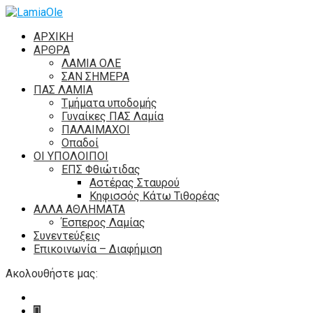
ΑΡΧΙΚΗ
ΑΡΘΡΑ
ΛΑΜΙΑ ΟΛΕ
ΣΑΝ ΣΗΜΕΡΑ
ΠΑΣ ΛΑΜΙΑ
Τμήματα υποδομής
Γυναίκες ΠΑΣ Λαμία
ΠΑΛΑΙΜΑΧΟΙ
Οπαδοί
ΟΙ ΥΠΟΛΟΙΠΟΙ
ΕΠΣ Φθιώτιδας
Αστέρας Σταυρού
Κηφισσός Κάτω Τιθορέας
ΑΛΛΑ ΑΘΛΗΜΑΤΑ
Έσπερος Λαμίας
Συνεντεύξεις
Επικοινωνία – Διαφήμιση
Ακολουθήστε μας: