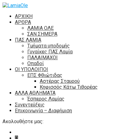
ΑΡΧΙΚΗ
ΑΡΘΡΑ
ΛΑΜΙΑ ΟΛΕ
ΣΑΝ ΣΗΜΕΡΑ
ΠΑΣ ΛΑΜΙΑ
Τμήματα υποδομής
Γυναίκες ΠΑΣ Λαμία
ΠΑΛΑΙΜΑΧΟΙ
Οπαδοί
ΟΙ ΥΠΟΛΟΙΠΟΙ
ΕΠΣ Φθιώτιδας
Αστέρας Σταυρού
Κηφισσός Κάτω Τιθορέας
ΑΛΛΑ ΑΘΛΗΜΑΤΑ
Έσπερος Λαμίας
Συνεντεύξεις
Επικοινωνία – Διαφήμιση
Ακολουθήστε μας: