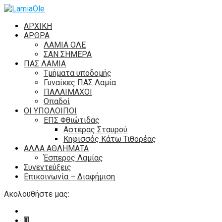
ΑΡΧΙΚΗ
ΑΡΘΡΑ
ΛΑΜΙΑ ΟΛΕ
ΣΑΝ ΣΗΜΕΡΑ
ΠΑΣ ΛΑΜΙΑ
Τμήματα υποδομής
Γυναίκες ΠΑΣ Λαμία
ΠΑΛΑΙΜΑΧΟΙ
Οπαδοί
ΟΙ ΥΠΟΛΟΙΠΟΙ
ΕΠΣ Φθιώτιδας
Αστέρας Σταυρού
Κηφισσός Κάτω Τιθορέας
ΑΛΛΑ ΑΘΛΗΜΑΤΑ
Έσπερος Λαμίας
Συνεντεύξεις
Επικοινωνία – Διαφήμιση
Ακολουθήστε μας: