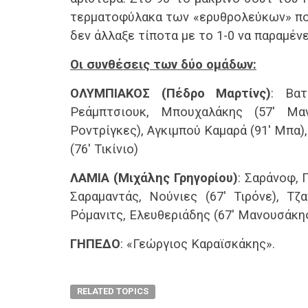
τερματοφύλακα των «ερυθρολεύκων» που
δεν άλλαξε τίποτα με το 1-0 να παραμένε
Οι συνθέσεις των δύο ομάδων:
ΟΛΥΜΠΙΑΚΟΣ (Πέδρο Μαρτίνς)
: Βατ
Ρεάμπτσιουκ, Μπουχαλάκης (57′ Μαν
Ροντρίγκες), Αγκιμπού Καμαρά (91′ Μπα),
(76′ Τικίνιο)
ΛΑΜΙΑ (Μιχάλης Γρηγορίου)
: Σαράνοφ, 
Σαραμαντάς, Νούνιες (67′ Τιρόνε), Τζ
Ρόμανιτς, Ελευθεριάδης (67′ Μανουσάκη
ΓΗΠΕΔΟ
: «Γεώργιος Καραϊσκάκης».
RELATED TOPICS