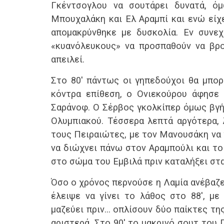
Γκέντσογλου να σουτάρει δυνατά, 
Αταλάντη
0
Ατρόμητος
2
ΠΑΟ
Τελικό
Τελικό
Μπουχαλάκη και Ελ Αραμπί και ενώ είχε
αποτέλεσμα
αποτέλεσμα
α
απομακρύνθηκε με δυσκολία. Εν συνεχ
«κυανόλευκους» να προσπαθούν να βρο
απειλεί.
Στο 80′ πάντως οι γηπεδούχοι θα μπορ
κόντρα επίθεση, ο Ονιεκούρου άφησε 
Σαράνοφ. Ο Σέρβος γκολκίπερ όμως βγή
Ολυμπιακού. Τέσσερα λεπτά αργότερα, 
τους Πειραιώτες, με τον Μανουσάκη να 
να διώχνει πάνω στον Αραμπούλι και το
στο σώμα του Εμβιλά πριν καταλήξει στα
Όσο ο χρόνος περνούσε η Λαμία ανέβαζε 
έλειψε να γίνει το λάθος στο 88′, με
μαζεύει πριν… οπλίσουν δύο παίκτες τη
αριστερά. Στο 90′ το μακρινό σουτ του