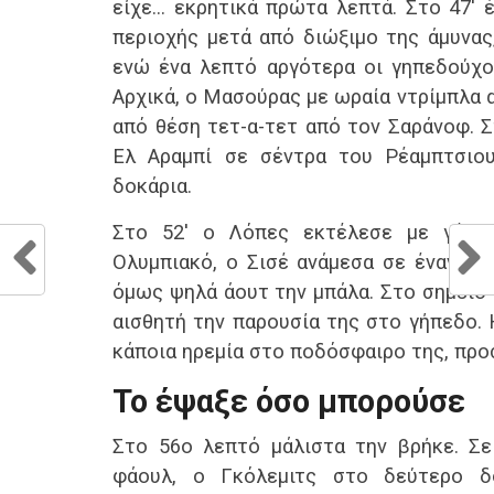
είχε… εκρητικά πρώτα λεπτά. Στο 47′ 
Λαμία
0
Λαμία
1
ΑΕΚ
Παναιτωλικός
0
Βόλος
2
Λαμί
περιοχής μετά από διώξιμο της άμυνας
Τελικό
Τελικό
αποτέλεσμα
αποτέλεσμα
α
ενώ ένα λεπτό αργότερα οι γηπεδούχοι
Λαμία
2
Λαμία
1
Αστέ
Αρχικά, ο Μασούρας με ωραία ντρίμπλα 
Βόλος
0
Παναιτωλικός
1
Τρ.
από θέση τετ-α-τετ από τον Σαράνοφ. Σ
Λαμί
Τελικό
Τελικό
αποτέλεσμα
αποτέλεσμα
α
Ελ Αραμπί σε σέντρα του Ρέαμπτσιο
Λαμία
2
Βόλος
1
ΟΦΗ
δοκάρια.
Παναιτωλικός
0
Λαμία
2
Λαμί
Τελικό
Τελικό
αποτέλεσμα
αποτέλεσμα
α
Στο 52′ ο Λόπες εκτέλεσε με γέμισ
Βόλος
1
Λαμία
1
Λαμί
Ολυμπιακό, ο Σισέ ανάμεσα σε έναν όμ
Λαμία
0
Αστέρας
1
ΠΑΟ
Τρ.
όμως ψηλά άουτ την μπάλα. Στο σημείο ε
Τελικό
Τελικό
αποτέλεσμα
αποτέλεσμα
α
αισθητή την παρουσία της στο γήπεδο. 
Λαμία
0
Ατρόμητος
1
ΠΑΟ
κάποια ηρεμία στο ποδόσφαιρο της, προ
ΑΕΚ
0
Λαμία
1
Λαμί
Τελικό
Τελικό
αποτέλεσμα
αποτέλεσμα
α
Το έψαξε όσο μπορούσε
Λαμία
1
Αιολικός
0
Αστέ
Βόλος
0
Λαμία
3
Τρ.
Στο 56ο λεπτό μάλιστα την βρήκε. Σ
Λαμί
Τελικό
Τελικό
αποτέλεσμα
αποτέλεσμα
α
φάουλ, ο Γκόλεμιτς στο δεύτερο δ
Λαμία
1
Λαμία
2
Λαμί