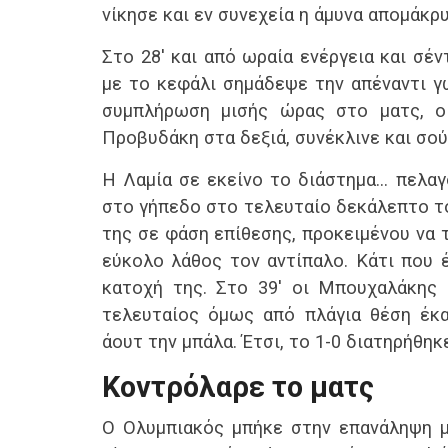
νίκησε και εν συνεχεία η άμυνα απομάκρυ
Ηλιούπολη
0
ΟΦΗ
0
Λαμί
Λαμία
3
Λαμία
0
Άρης
Στο 28′ και από ωραία ενέργεια και σέν
Τελικό
Τελικό
αποτέλεσμα
αποτέλεσμα
α
με το κεφάλι σημάδεψε την απέναντι γ
ΠΑΟ
3
Άρης
1
Ατρό
συμπλήρωση μισής ώρας στο ματς, ο
Λαμία
2
Λαμία
1
Λαμί
Τελικό
Τελικό
Προβυδάκη στα δεξιά, συνέκλινε και σού
αποτέλεσμα
αποτέλεσμα
α
Λαμία
2
Απόλλωνας
0
Λαμί
Η Λαμία σε εκείνο το διάστημα… πελαγ
Εθνκ. Άχνας
2
Λαμία
1
ΟΦΗ
στο γήπεδο στο τελευταίο δεκάλεπτο το
Τελικό
Τελικό
αποτέλεσμα
αποτέλεσμα
α
της σε φάση επίθεσης, προκειμένου να τ
Λαμία
0
Λαμία
2
Ολυμ
εύκολο λάθος τον αντίπαλο. Κάτι που 
Ατρόμητος
0
ΑΕΛ
1
Λαμί
Τελικό
Τελικό
κατοχή της. Στο 39′ οι Μπουχαλάκης 
αποτέλεσμα
αποτέλεσμα
α
τελευταίος όμως από πλάγια θέση έκα
Αστέρας
0
ΠΑΟΚ
5
ΠΑΟ
Τρ.
0
Λαμία
2
Λαμί
άουτ την μπάλα. Έτσι, το 1-0 διατηρήθηκ
Λαμία
Τελικό
Τελικό
αποτέλεσμα
αποτέλεσμα
α
Κοντρόλαρε το ματς
Λαμία
2
Λαμία
2
ΑΕΛ
ΟΦΗ
0
Άρης
0
Λαμί
Τελικό
Τελικό
Ο Ολυμπιακός μπήκε στην επανάληψη με
αποτέλεσμα
αποτέλεσμα