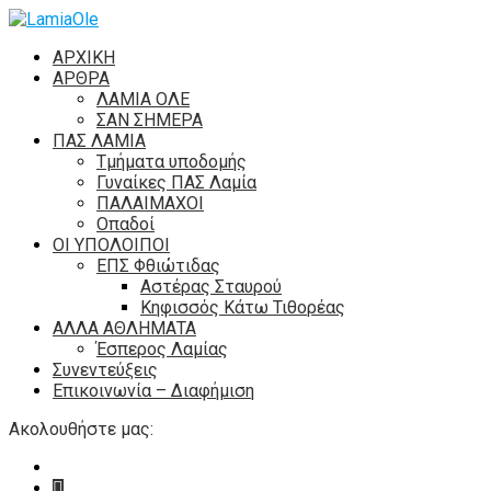
ΑΡΧΙΚΗ
ΑΡΘΡΑ
ΛΑΜΙΑ ΟΛΕ
ΣΑΝ ΣΗΜΕΡΑ
ΠΑΣ ΛΑΜΙΑ
Τμήματα υποδομής
Γυναίκες ΠΑΣ Λαμία
ΠΑΛΑΙΜΑΧΟΙ
Οπαδοί
ΟΙ ΥΠΟΛΟΙΠΟΙ
ΕΠΣ Φθιώτιδας
Αστέρας Σταυρού
Κηφισσός Κάτω Τιθορέας
ΑΛΛΑ ΑΘΛΗΜΑΤΑ
Έσπερος Λαμίας
Συνεντεύξεις
Επικοινωνία – Διαφήμιση
Ακολουθήστε μας: