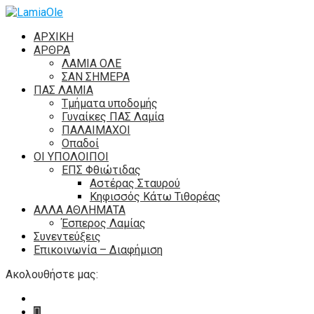
ΑΡΧΙΚΗ
ΑΡΘΡΑ
ΛΑΜΙΑ ΟΛΕ
ΣΑΝ ΣΗΜΕΡΑ
ΠΑΣ ΛΑΜΙΑ
Τμήματα υποδομής
Γυναίκες ΠΑΣ Λαμία
ΠΑΛΑΙΜΑΧΟΙ
Οπαδοί
ΟΙ ΥΠΟΛΟΙΠΟΙ
ΕΠΣ Φθιώτιδας
Αστέρας Σταυρού
Κηφισσός Κάτω Τιθορέας
ΑΛΛΑ ΑΘΛΗΜΑΤΑ
Έσπερος Λαμίας
Συνεντεύξεις
Επικοινωνία – Διαφήμιση
Ακολουθήστε μας: