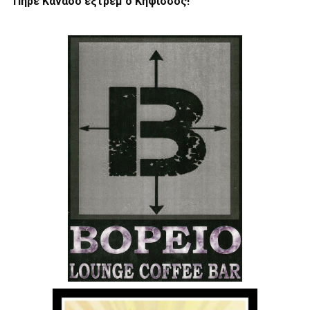
Πήρε Καναδό εξτρέμ ο Κηφισσός!