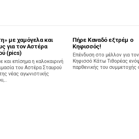
η» με χαμόγελα και
Πήρε Καναδό εξτρέμ ο
υς για τον Αστέρα
Κηφισσός!
ύ (pics)
Επένδυση στο μέλλον για τον
Κηφισσό Κάτω Τιθορέας ενόψ
ε και επίσημα η καλοκαιρινή
παρθενικής του συμμετοχής σ
ιμασία του Αστέρα Σταυρού
της νέας αγωνιστικής
,...