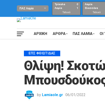
Τρίκαλα
0
Λαμία
Λαμία
1
Ελασσόνα
Τελικό
Τελικό
αποτέλεσμα
Αποτέλεσμα
ΑΡΧΙΚΗ
ΑΡΘΡΑ
ΠΑΣ ΛΑΜΙΑ
ΟΙ
ΕΠΣ ΦΘΙΏΤΙΔΑΣ
Θλίψη! Σκοτώ
Μπουσδούκος
by
Lamiaole.gr
06/01/2022