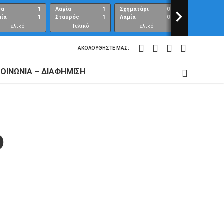
τα
1
Λαμία
1
Σχηματάρι
0
>
Λαμία
μία
1
Σταυρός
1
Λαμία
0
Ανθούπολη
Τελικό
Τελικό
Τελικό
Τελικό
αποτέλεσμα
αποτέλεσμα
αποτέλεσμα
αποτέλεσμ
ΑΚΟΛΟΥΘΉΣΤΕ ΜΑΣ:
ΚΟΙΝΩΝΊΑ – ΔΙΑΦΉΜΙΣΗ
ο