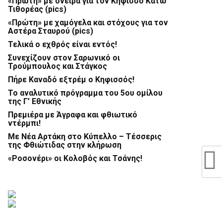
«Πρώτη» με όνειρα για τον Κηφισσό Κάτω
Τιθορέας (pics)
«Πρώτη» με χαμόγελα και στόχους για τον
Αστέρα Σταυρού (pics)
Τελικά ο εχθρός είναι εντός!
Συνεχίζουν στον Σαρωνικό οι
Τρούμπουλος και Στάγκος
Πήρε Καναδό εξτρέμ ο Κηφισσός!
Το αναλυτικό πρόγραμμα του 5ου ομίλου
της Γ’ Εθνικής
Πρεμιέρα με Άγραφα και φθιωτικό
ντέρμπι!
Με Νέα Αρτάκη στο Κύπελλο – Τέσσερις
της Φθιώτιδας στην κλήρωση
«Ροσονέρι» οι Κολοβός και Τσάνης!