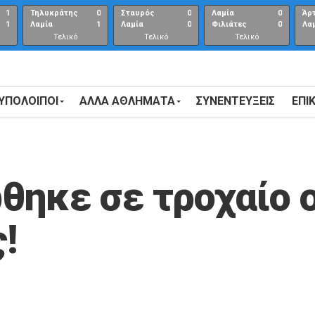
1
Τηλυκράτης
0
Σταυρός
0
Λαμία
0
Άρ
1
Λαμία
1
Λαμία
0
Φιλιάτες
0
Λα
Τελικό
Τελικό
Τελικό
αποτέλεσμα
αποτέλεσμα
Αποτέλεσμα
 ΥΠΟΛΟΙΠΟΙ
ΑΛΛΑ ΑΘΛΗΜΑΤΑ
ΣΥΝΕΝΤΕΎΞΕΙΣ
ΕΠΙ
θηκε σε τροχαίο 
!