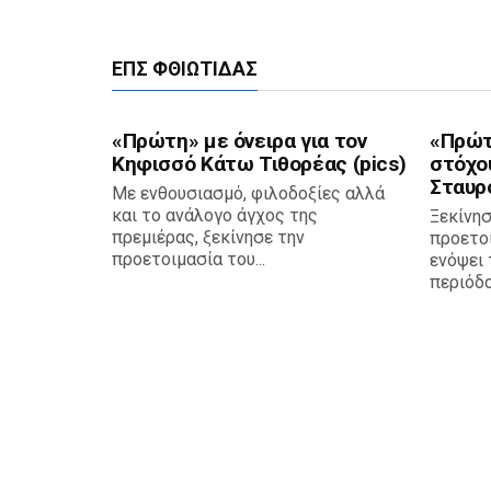
ΕΠΣ ΦΘΙΏΤΙΔΑΣ
«Πρώτη» με όνειρα για τον
«Πρώτ
Κηφισσό Κάτω Τιθορέας (pics)
στόχο
Σταυρο
Με ενθουσιασμό, φιλοδοξίες αλλά
και το ανάλογο άγχος της
Ξεκίνησ
πρεμιέρας, ξεκίνησε την
προετο
προετοιμασία του...
ενόψει 
περιόδου