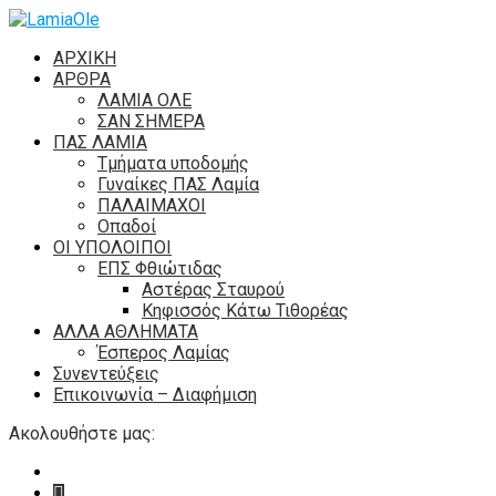
ΑΡΧΙΚΗ
ΑΡΘΡΑ
ΛΑΜΙΑ ΟΛΕ
ΣΑΝ ΣΗΜΕΡΑ
ΠΑΣ ΛΑΜΙΑ
Τμήματα υποδομής
Γυναίκες ΠΑΣ Λαμία
ΠΑΛΑΙΜΑΧΟΙ
Οπαδοί
ΟΙ ΥΠΟΛΟΙΠΟΙ
ΕΠΣ Φθιώτιδας
Αστέρας Σταυρού
Κηφισσός Κάτω Τιθορέας
ΑΛΛΑ ΑΘΛΗΜΑΤΑ
Έσπερος Λαμίας
Συνεντεύξεις
Επικοινωνία – Διαφήμιση
Ακολουθήστε μας: