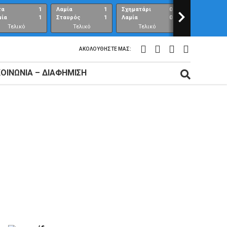
τα
1
Λαμία
1
Σχηματάρι
0
>
Λαμία
μία
1
Σταυρός
1
Λαμία
0
Ανθούπολη
Τελικό
Τελικό
Τελικό
Τελικό
αποτέλεσμα
αποτέλεσμα
αποτέλεσμα
αποτέλεσμ
ΑΚΟΛΟΥΘΉΣΤΕ ΜΑΣ:
ΚΟΙΝΩΝΊΑ – ΔΙΑΦΉΜΙΣΗ