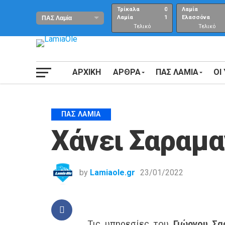
Τρίκαλα
0
Λαμία
Λαμία
1
Ελασσόνα
Τελικό
Τελικό
αποτέλεσμα
Αποτέλεσμα
ΑΡΧΙΚΗ
ΑΡΘΡΑ
ΠΑΣ ΛΑΜΙΑ
ΟΙ
ΠΑΣ ΛΑΜΊΑ
Χάνει Σαραμα
by
Lamiaole.gr
23/01/2022
Τις υπηρεσίες του
Γιώργου Σα