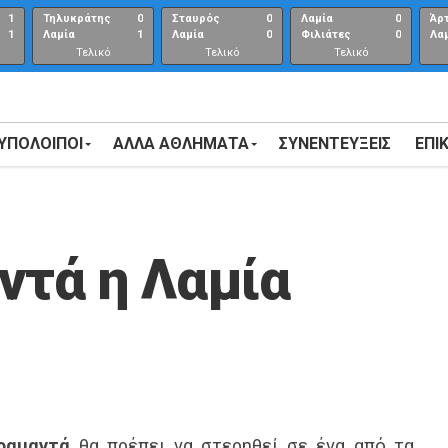
1
Τηλυκράτης
0
Σταυρός
0
Λαμία
0
Άρ
1
Λαμία
1
Λαμία
0
Φιλιάτες
0
Λα
Τελικό
Τελικό
Τελικό
αποτέλεσμα
αποτέλεσμα
Αποτέλεσμα
 ΥΠΟΛΟΙΠΟΙ
ΑΛΛΑ ΑΘΛΗΜΑΤΑ
ΣΥΝΕΝΤΕΎΞΕΙΣ
ΕΠΙ
ντά η Λαμία
ραμαντά
θα πρέπει να στερηθεί σε ένα από τα