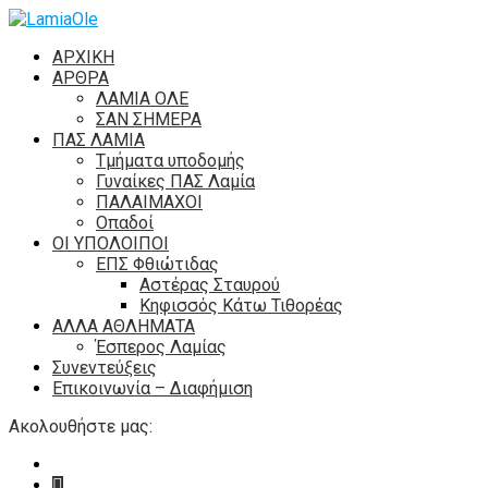
ΑΡΧΙΚΗ
ΑΡΘΡΑ
ΛΑΜΙΑ ΟΛΕ
ΣΑΝ ΣΗΜΕΡΑ
ΠΑΣ ΛΑΜΙΑ
Τμήματα υποδομής
Γυναίκες ΠΑΣ Λαμία
ΠΑΛΑΙΜΑΧΟΙ
Οπαδοί
ΟΙ ΥΠΟΛΟΙΠΟΙ
ΕΠΣ Φθιώτιδας
Αστέρας Σταυρού
Κηφισσός Κάτω Τιθορέας
ΑΛΛΑ ΑΘΛΗΜΑΤΑ
Έσπερος Λαμίας
Συνεντεύξεις
Επικοινωνία – Διαφήμιση
Ακολουθήστε μας: