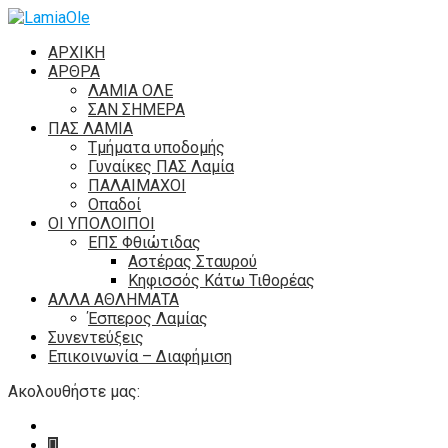
ΑΡΧΙΚΗ
ΑΡΘΡΑ
ΛΑΜΙΑ ΟΛΕ
ΣΑΝ ΣΗΜΕΡΑ
ΠΑΣ ΛΑΜΙΑ
Τμήματα υποδομής
Γυναίκες ΠΑΣ Λαμία
ΠΑΛΑΙΜΑΧΟΙ
Οπαδοί
ΟΙ ΥΠΟΛΟΙΠΟΙ
ΕΠΣ Φθιώτιδας
Αστέρας Σταυρού
Κηφισσός Κάτω Τιθορέας
ΑΛΛΑ ΑΘΛΗΜΑΤΑ
Έσπερος Λαμίας
Συνεντεύξεις
Επικοινωνία – Διαφήμιση
Ακολουθήστε μας: