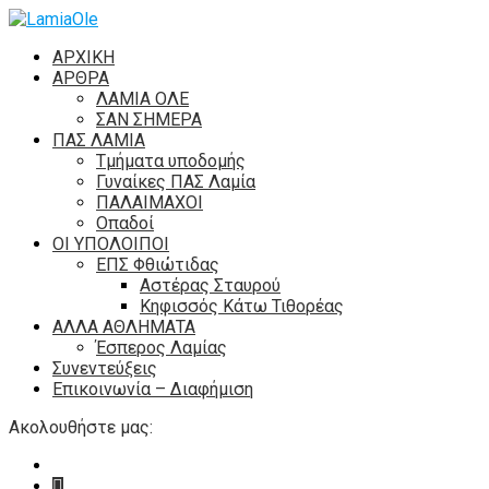
ΑΡΧΙΚΗ
ΑΡΘΡΑ
ΛΑΜΙΑ ΟΛΕ
ΣΑΝ ΣΗΜΕΡΑ
ΠΑΣ ΛΑΜΙΑ
Τμήματα υποδομής
Γυναίκες ΠΑΣ Λαμία
ΠΑΛΑΙΜΑΧΟΙ
Οπαδοί
ΟΙ ΥΠΟΛΟΙΠΟΙ
ΕΠΣ Φθιώτιδας
Αστέρας Σταυρού
Κηφισσός Κάτω Τιθορέας
ΑΛΛΑ ΑΘΛΗΜΑΤΑ
Έσπερος Λαμίας
Συνεντεύξεις
Επικοινωνία – Διαφήμιση
Ακολουθήστε μας: