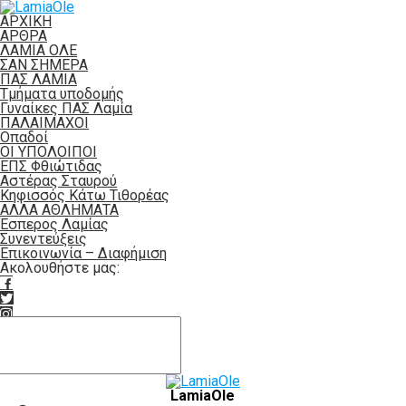
ΑΡΧΙΚΗ
ΑΡΘΡΑ
ΛΑΜΙΑ ΟΛΕ
ΣΑΝ ΣΗΜΕΡΑ
ΠΑΣ ΛΑΜΙΑ
Τμήματα υποδομής
Γυναίκες ΠΑΣ Λαμία
ΠΑΛΑΙΜΑΧΟΙ
Οπαδοί
ΟΙ ΥΠΟΛΟΙΠΟΙ
ΕΠΣ Φθιώτιδας
Αστέρας Σταυρού
Κηφισσός Κάτω Τιθορέας
ΑΛΛΑ ΑΘΛΗΜΑΤΑ
Έσπερος Λαμίας
Συνεντεύξεις
Επικοινωνία – Διαφήμιση
Ακολουθήστε μας:
LamiaOle