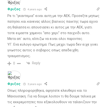
Φριξος
4 years ago
Ρε τι “γκαντεμια” ειναι αυτη με την ΑΕΚ; Προσεξτε μηπως
πατησει και κανενας αλλος βασικος παικτης τωρα αχινο
ση θαλασσα κι απουσιασει κι αυτος με την ΑΕΚ, γιατι
τοτε ειμαστε χαμενοι “απο χερι” στο παιχνιδι αυτο.
Μετα απ` αυτο, ελπιζω να ειναι ολοι παροντες.
ΥΓ. Ενα ευλογο ερωτημα: Πως μεχρι τωρα δεν ειχε γινει
γνωστος αυτος ο σοβαρος οπως απεδειχθη
τραυματισμος;
Reply
0
Φριξος
3 years ago
Οπως πληροφορηθηκα, αφησατε ελευθερο και το
Μανουσακη. Για να δουμε λοιπον τι θα δουμε τελικα με
τις εκκρεμοτητες που εξακολουθουν να ταλανιζουν την