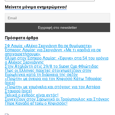
Μείνετε μόνιμα ενημερώμενοι!
Πρόσφατα άρθρα
ΣΦ Λαμία: «Αλέκο Σεργιάννη θα σε θυμόμαστε»
Έσπερος Λαμίας για Σεργιάννη: «Με τι καρδιά να σε
αποχαιρετήσουμε»;
Θλίψη στον Έσπερο Λαμίας: «Έφυγε» στα 54 του χρόνια
ο Αλέκος Σεργιάννης
Στην Αταλάντη στις 29/8 το Super Cup Φθιώτιδας
Πώς οι Έλληνες παίκτες στοιχηματίζουν στην
Ευρωλίγκα κατά τη διάρκεια της σεζόν
«Πρώτη» με όνειρα για τον Κηφισσό Κάτω Τιθορέας
(pics)
«Πρώτη» με χαμόγελα και στόχους για τον Αστέρα
Σταυρού (pics)
Τελικά ο εχθρός είναι εντός!
Συνεχίζουν στον Σαρωνικό οι Τρούμπουλος και Στάγκος
Πήρε Καναδό εξτρέμ ο Κηφισσός!