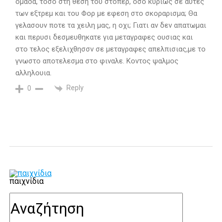
ομαδα, τοσο στη θεση του στοπερ, οσο κυριως σε αυτες
των εξτρεμ και του Φορ με εφεση στο σκοραρισμα; Θα
γελασουν ποτε τα χειλη μας, η οχι; Γιατι αν δεν απατωμαι
και περυσι δεσμευθηκατε για μεταγραφες ουσιας και
στο τελος εξελιχθησσν σε μεταγραφες απελπισιας,με το
γνωστο αποτελεσμα στο φιναλε. Κοντος ψαλμος
αλληλουια.
Reply
0
παιχνίδια