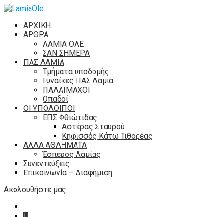
ΑΡΧΙΚΗ
ΑΡΘΡΑ
ΛΑΜΙΑ ΟΛΕ
ΣΑΝ ΣΗΜΕΡΑ
ΠΑΣ ΛΑΜΙΑ
Τμήματα υποδομής
Γυναίκες ΠΑΣ Λαμία
ΠΑΛΑΙΜΑΧΟΙ
Οπαδοί
ΟΙ ΥΠΟΛΟΙΠΟΙ
ΕΠΣ Φθιώτιδας
Αστέρας Σταυρού
Κηφισσός Κάτω Τιθορέας
ΑΛΛΑ ΑΘΛΗΜΑΤΑ
Έσπερος Λαμίας
Συνεντεύξεις
Επικοινωνία – Διαφήμιση
Ακολουθήστε μας: