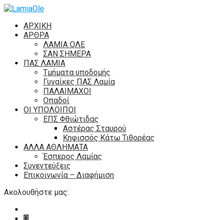
ΑΡΧΙΚΗ
ΑΡΘΡΑ
ΛΑΜΙΑ ΟΛΕ
ΣΑΝ ΣΗΜΕΡΑ
ΠΑΣ ΛΑΜΙΑ
Τμήματα υποδομής
Γυναίκες ΠΑΣ Λαμία
ΠΑΛΑΙΜΑΧΟΙ
Οπαδοί
ΟΙ ΥΠΟΛΟΙΠΟΙ
ΕΠΣ Φθιώτιδας
Αστέρας Σταυρού
Κηφισσός Κάτω Τιθορέας
ΑΛΛΑ ΑΘΛΗΜΑΤΑ
Έσπερος Λαμίας
Συνεντεύξεις
Επικοινωνία – Διαφήμιση
Ακολουθήστε μας: