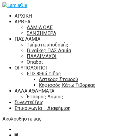
ΑΡΧΙΚΗ
ΑΡΘΡΑ
ΛΑΜΙΑ ΟΛΕ
ΣΑΝ ΣΗΜΕΡΑ
ΠΑΣ ΛΑΜΙΑ
Τμήματα υποδομής
Γυναίκες ΠΑΣ Λαμία
ΠΑΛΑΙΜΑΧΟΙ
Οπαδοί
ΟΙ ΥΠΟΛΟΙΠΟΙ
ΕΠΣ Φθιώτιδας
Αστέρας Σταυρού
Κηφισσός Κάτω Τιθορέας
ΑΛΛΑ ΑΘΛΗΜΑΤΑ
Έσπερος Λαμίας
Συνεντεύξεις
Επικοινωνία – Διαφήμιση
Ακολουθήστε μας: