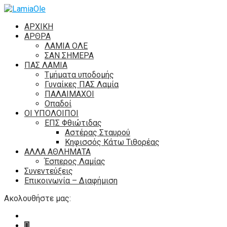
ΑΡΧΙΚΗ
ΑΡΘΡΑ
ΛΑΜΙΑ ΟΛΕ
ΣΑΝ ΣΗΜΕΡΑ
ΠΑΣ ΛΑΜΙΑ
Τμήματα υποδομής
Γυναίκες ΠΑΣ Λαμία
ΠΑΛΑΙΜΑΧΟΙ
Οπαδοί
ΟΙ ΥΠΟΛΟΙΠΟΙ
ΕΠΣ Φθιώτιδας
Αστέρας Σταυρού
Κηφισσός Κάτω Τιθορέας
ΑΛΛΑ ΑΘΛΗΜΑΤΑ
Έσπερος Λαμίας
Συνεντεύξεις
Επικοινωνία – Διαφήμιση
Ακολουθήστε μας: