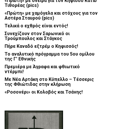
«Πρώτη» με όνειρα για τον Κηφισσό Κάτω
Τιθορέας (pics)
«Πρώτη» με χαμόγελα και στόχους για τον
Αστέρα Σταυρού (pics)
Τελικά ο εχθρός είναι εντός!
Συνεχίζουν στον Σαρωνικό οι
Τρούμπουλος και Στάγκος
Πήρε Καναδό εξτρέμ ο Κηφισσός!
Το αναλυτικό πρόγραμμα του 5ου ομίλου
της Γ’ Εθνικής
Πρεμιέρα με Άγραφα και φθιωτικό
ντέρμπι!
Με Νέα Αρτάκη στο Κύπελλο – Τέσσερις
της Φθιώτιδας στην κλήρωση
«Ροσονέρι» οι Κολοβός και Τσάνης!