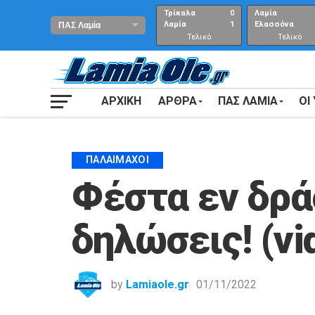
Τρίκαλα
0
Λαμία
Λαμία
1
Ελασσόνα
Τελικό
Τελικό
αποτέλεσμα
Αποτέλεσμα
ΑΡΧΙΚΗ
ΑΡΘΡΑ
ΠΑΣ ΛΑΜΙΑ
ΟΙ
ΠΑΛΑΊΜΑΧΟΙ
Φέστα εν δρά
δηλώσεις! (vi
by
Lamiaole.gr
01/11/2022