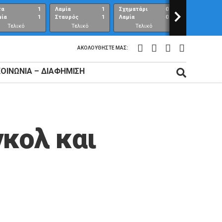
τα
1
Λαμία
1
Σχηματάρι
0
>
Λαμία
μία
1
Σταυρός
1
Λαμία
0
Ανθούπολη
Τελικό
Τελικό
Τελικό
Τελικό
αποτέλεσμα
αποτέλεσμα
αποτέλεσμα
αποτέλεσμ
ΑΚΟΛΟΥΘΉΣΤΕ ΜΑΣ:
ΚΟΙΝΩΝΊΑ – ΔΙΑΦΉΜΙΣΗ
γκολ και