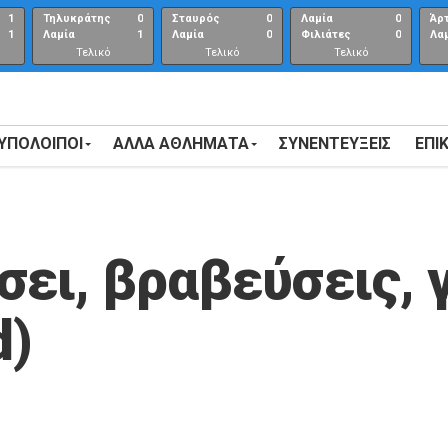
1
Τηλυκράτης
0
Σταυρός
0
Λαμία
0
Άρ
1
Λαμία
1
Λαμία
0
Φιλιάτες
0
Λα
Τελικό
Τελικό
Τελικό
αποτέλεσμα
αποτέλεσμα
Αποτέλεσμα
 ΥΠΟΛΟΙΠΟΙ
ΑΛΛΑ ΑΘΛΗΜΑΤΑ
ΣΥΝΕΝΤΕΎΞΕΙΣ
ΕΠΙ
σει, βραβεύσεις, 
d)