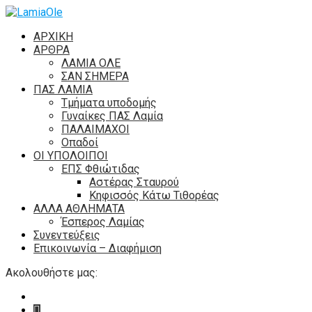
ΑΡΧΙΚΗ
ΑΡΘΡΑ
ΛΑΜΙΑ ΟΛΕ
ΣΑΝ ΣΗΜΕΡΑ
ΠΑΣ ΛΑΜΙΑ
Τμήματα υποδομής
Γυναίκες ΠΑΣ Λαμία
ΠΑΛΑΙΜΑΧΟΙ
Οπαδοί
ΟΙ ΥΠΟΛΟΙΠΟΙ
ΕΠΣ Φθιώτιδας
Αστέρας Σταυρού
Κηφισσός Κάτω Τιθορέας
ΑΛΛΑ ΑΘΛΗΜΑΤΑ
Έσπερος Λαμίας
Συνεντεύξεις
Επικοινωνία – Διαφήμιση
Ακολουθήστε μας: