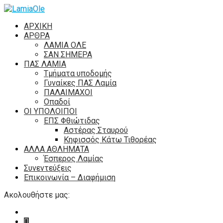
ΑΡΧΙΚΗ
ΑΡΘΡΑ
ΛΑΜΙΑ ΟΛΕ
ΣΑΝ ΣΗΜΕΡΑ
ΠΑΣ ΛΑΜΙΑ
Τμήματα υποδομής
Γυναίκες ΠΑΣ Λαμία
ΠΑΛΑΙΜΑΧΟΙ
Οπαδοί
ΟΙ ΥΠΟΛΟΙΠΟΙ
ΕΠΣ Φθιώτιδας
Αστέρας Σταυρού
Κηφισσός Κάτω Τιθορέας
ΑΛΛΑ ΑΘΛΗΜΑΤΑ
Έσπερος Λαμίας
Συνεντεύξεις
Επικοινωνία – Διαφήμιση
Ακολουθήστε μας: