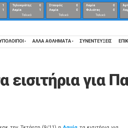
1
Τηλυκράτης
0
Σταυρός
0
Λαμία
0
Άρ
1
Λαμία
1
Λαμία
0
Φιλιάτες
0
Λα
Τελικό
Τελικό
Τελικό
αποτέλεσμα
αποτέλεσμα
Αποτέλεσμα
 ΥΠΟΛΟΙΠΟΙ
ΑΛΛΑ ΑΘΛΗΜΑΤΑ
ΣΥΝΕΝΤΕΎΞΕΙΣ
ΕΠΙ
α εισιτήρια για Π
εσε την Τετάρτη (9/11) η
Λαμία
τα εισιτήρια για