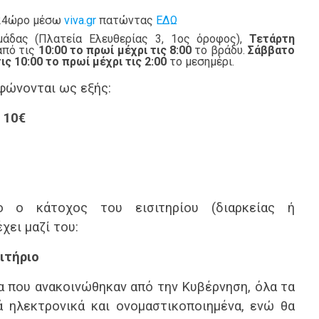
 24ώρο μέσω
viva.gr
πατώντας
ΕΔΩ
μάδας (Πλατεία Ελευθερίας 3, 1ος όροφος),
Τετάρτη
πό τις
10:00 το πρωί μέχρι τις 8:00
το βράδυ.
Σάββατο
ις 10:00 το πρωί μέχρι τις 2:00
το μεσημέρι.
ρφώνονται ως εξής:
: 10€
 ο κάτοχος του εισιτηρίου (διαρκείας ή
χει μαζί του:
ιτήριο
 που ανακοινώθηκαν από την Κυβέρνηση, όλα τα
ά ηλεκτρονικά και ονομαστικοποιημένα, ενώ θα