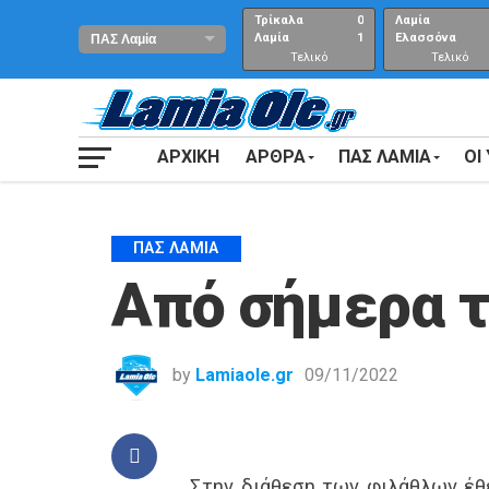
Τρίκαλα
0
Λαμία
Λαμία
1
Ελασσόνα
Τελικό
Τελικό
αποτέλεσμα
Αποτέλεσμα
ΑΡΧΙΚΗ
ΑΡΘΡΑ
ΠΑΣ ΛΑΜΙΑ
ΟΙ
ΠΑΣ ΛΑΜΊΑ
Από σήμερα τ
by
Lamiaole.gr
09/11/2022
Στην διάθεση των φιλάθλων έθ