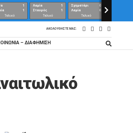
τα
1
Λαμία
1
Σχηματάρι
0
>
Λαμία
μία
1
Σταυρός
1
Λαμία
0
Ανθούπολη
Τελικό
Τελικό
Τελικό
Τελικό
αποτέλεσμα
αποτέλεσμα
αποτέλεσμα
αποτέλεσμ
ΑΚΟΛΟΥΘΉΣΤΕ ΜΑΣ:
ΚΟΙΝΩΝΊΑ – ΔΙΑΦΉΜΙΣΗ
αναιτωλικό