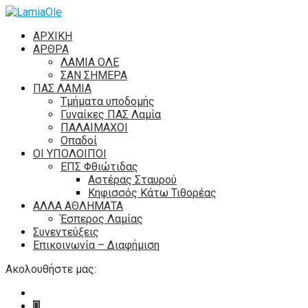
ΑΡΧΙΚΗ
ΑΡΘΡΑ
ΛΑΜΙΑ ΟΛΕ
ΣΑΝ ΣΗΜΕΡΑ
ΠΑΣ ΛΑΜΙΑ
Τμήματα υποδομής
Γυναίκες ΠΑΣ Λαμία
ΠΑΛΑΙΜΑΧΟΙ
Οπαδοί
ΟΙ ΥΠΟΛΟΙΠΟΙ
ΕΠΣ Φθιώτιδας
Αστέρας Σταυρού
Κηφισσός Κάτω Τιθορέας
ΑΛΛΑ ΑΘΛΗΜΑΤΑ
Έσπερος Λαμίας
Συνεντεύξεις
Επικοινωνία – Διαφήμιση
Ακολουθήστε μας: