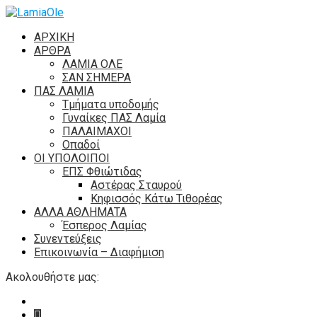
ΑΡΧΙΚΗ
ΑΡΘΡΑ
ΛΑΜΙΑ ΟΛΕ
ΣΑΝ ΣΗΜΕΡΑ
ΠΑΣ ΛΑΜΙΑ
Τμήματα υποδομής
Γυναίκες ΠΑΣ Λαμία
ΠΑΛΑΙΜΑΧΟΙ
Οπαδοί
ΟΙ ΥΠΟΛΟΙΠΟΙ
ΕΠΣ Φθιώτιδας
Αστέρας Σταυρού
Κηφισσός Κάτω Τιθορέας
ΑΛΛΑ ΑΘΛΗΜΑΤΑ
Έσπερος Λαμίας
Συνεντεύξεις
Επικοινωνία – Διαφήμιση
Ακολουθήστε μας: