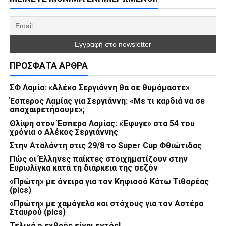
ΠΡΌΣΦΑΤΑ ΆΡΘΡΑ
ΣΦ Λαμία: «Αλέκο Σεργιάννη θα σε θυμόμαστε»
Έσπερος Λαμίας για Σεργιάννη: «Με τι καρδιά να σε
αποχαιρετήσουμε»;
Θλίψη στον Έσπερο Λαμίας: «Έφυγε» στα 54 του
χρόνια ο Αλέκος Σεργιάννης
Στην Αταλάντη στις 29/8 το Super Cup Φθιώτιδας
Πώς οι Έλληνες παίκτες στοιχηματίζουν στην
Ευρωλίγκα κατά τη διάρκεια της σεζόν
«Πρώτη» με όνειρα για τον Κηφισσό Κάτω Τιθορέας
(pics)
«Πρώτη» με χαμόγελα και στόχους για τον Αστέρα
Σταυρού (pics)
Τελικά ο εχθρός είναι εντός!