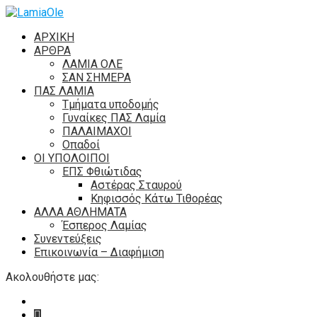
ΑΡΧΙΚΗ
ΑΡΘΡΑ
ΛΑΜΙΑ ΟΛΕ
ΣΑΝ ΣΗΜΕΡΑ
ΠΑΣ ΛΑΜΙΑ
Τμήματα υποδομής
Γυναίκες ΠΑΣ Λαμία
ΠΑΛΑΙΜΑΧΟΙ
Οπαδοί
ΟΙ ΥΠΟΛΟΙΠΟΙ
ΕΠΣ Φθιώτιδας
Αστέρας Σταυρού
Κηφισσός Κάτω Τιθορέας
ΑΛΛΑ ΑΘΛΗΜΑΤΑ
Έσπερος Λαμίας
Συνεντεύξεις
Επικοινωνία – Διαφήμιση
Ακολουθήστε μας: